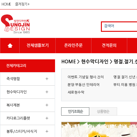
HOME
즐겨찾기 +
검색어
전체샘플보기
온라인주문
견적문의
HOME > 현수막디자인 > 명절.절기.
전체카테고리
이벤트.기념일.행사.잔치
명절.절기.신년
+
즉석명함
분양.부동산.인테리어
뷰티.미용.병원
+
현수막디자인
세로현수막
+
복사제본
인기조회순
상품명순
+
카다로그리플렛
+
봉투/스티커/서식지