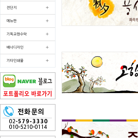
+
전단지
+
메뉴판
+
기독교현수막
+
배너디자인
+
기타인쇄물