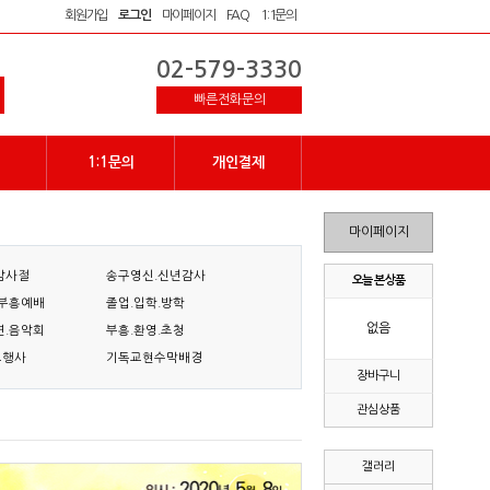
회원가입
로그인
마이페이지
FAQ
1:1문의
02-579-3330
빠른전화문의
1:1문의
개인결제
마이페이지
감사절
송구영신.신년감사
오늘 본 상품
.부흥예배
졸업.입학.방학
없음
연.음악회
부흥.환영.초청
교행사
기독교현수막배경
장바구니
관심상품
갤러리