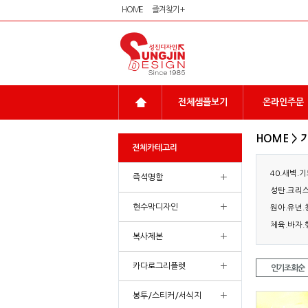
HOME
즐겨찾기 +
전체샘플보기
온라인주문
HOME >
전체카테고리
40.새벽.
+
즉석명함
성탄.크리
+
현수막디자인
원아.유년.
체육.바자.
+
복사제본
+
카다로그리플렛
인기조회순
+
봉투/스티커/서식지