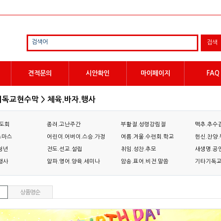
검색어
견적문의
시안확인
마이페이지
FAQ
 기독교현수막 > 체육.바자.행사
기도회
종려.고난주간
부활절.성령강림절
맥추.추수
스마스
어린이.어버이.스승.가정
여름.겨울.수련회.학교
헌신.찬양
청년
전도.선교.설립
취임.성찬.추모
새생명.공
행사
알파.영어.양육.세미나
암송.표어.비전.말씀
기타기독
상품명순