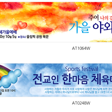
AT1064W
AT0248W