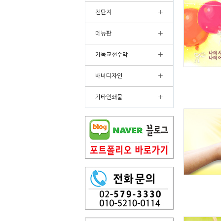
+
전단지
+
메뉴판
+
기독교현수막
+
배너디자인
+
기타인쇄물