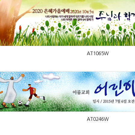
AT1065W
AT0246W