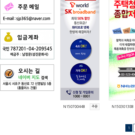
N15070044B
주문
N15030138B
1