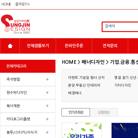
HOME
즐겨찾기 +
검색어
전체샘플보기
온라인주문
견적문의
HOME > 배너디자인 > 기업.금융.통
전체카테고리
이벤트.기념일.행사.잔치
명절.절기.신년
+
즉석명함
분양.부동산.인테리어
기타디자인
+
현수막디자인
배경배너
+
복사제본
인기조회순
상품명순
+
카다로그리플렛
+
봉투/스티커/서식지