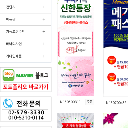
+
전단지
+
메뉴판
+
기독교현수막
+
배너디자인
+
기타인쇄물
N15030081B
주문
N15070043B